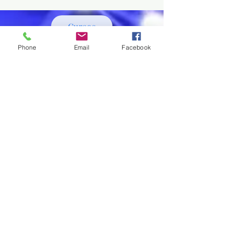
Cursos
Phone
Email
Facebook
Servicios:
Cursos:
-Asesoria digital.
-Introducción en la
-Diseño CAD.
Odontología digital.
-Importación de
-Laboratorio CAD.
equpos CAD-CAM.
-Diseño y
-Soporte para
modelado
Blender for dental
LATAM.
diagnostico.
-PLOS APP.
-Diseño de férulas
oclusales.
-Prótesis fija
Modulos B4D: