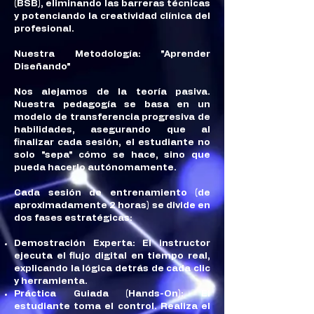
(BSB), eliminando las barreras técnicas
y potenciando la creatividad clínica del
profesional.
Nuestra Metodología: "Aprender
Diseñando"
Nos alejamos de la teoría pasiva.
Nuestra pedagogía se basa en un
modelo de transferencia progresiva de
habilidades, asegurando que al
finalizar cada sesión, el estudiante no
solo "sepa" cómo se hace, sino que
pueda hacerlo autónomamente.
Cada sesión de entrenamiento (de
aproximadamente 2 horas) se divide en
dos fases estratégicas:
Demostración Experta: El instructor
ejecuta el flujo digital en tiempo real,
explicando la lógica detrás de cada clic
y herramienta.
Práctica Guiada (Hands-On): El
estudiante toma el control. Realiza el