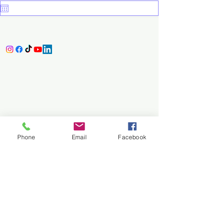
Servicios:
Cursos:
-Asesoria digital.
-Introducción en la
-Diseño CAD.
Odontología digital.
-Importación de
-Laboratorio CAD.
equpos CAD-CAM.
-Diseño y
-Soporte para
modelado
Blender for dental
LATAM.
diagnostico.
Phone
Email
Facebook
-PLOS APP.
-Diseño de férulas
oclusales.
-Prótesis fija
Modulos B4D:
digital.
-Model.
-Prostodoncia
-Articulador.
digital
-Block out.
-Splint.
-Wax up.