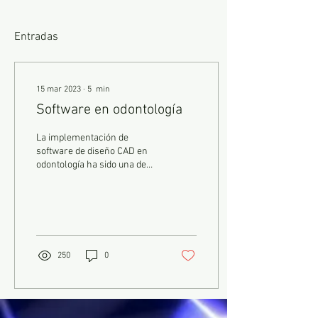
Entradas
15 mar 2023
∙
5
min
Software en odontología
La implementación de
software de diseño CAD en
odontología ha sido una de
las mayores innovaciones
tecnológicas en la industria
dental....
250
0