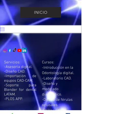
INICIO
Servicios:
Cursos:
-Asesoria digital.
-Introducción en la
-Diseño CAD.
Odontología digital.
-Importación de
-Laboratorio CAD.
equpos CAD-CAM.
-Diseño y
-Soporte para
modelado
Blender for dental
LATAM.
diagnostico.
-PLOS APP.
-Diseño de férulas
oclusales.
-Prótesis fija
Modulos B4D: