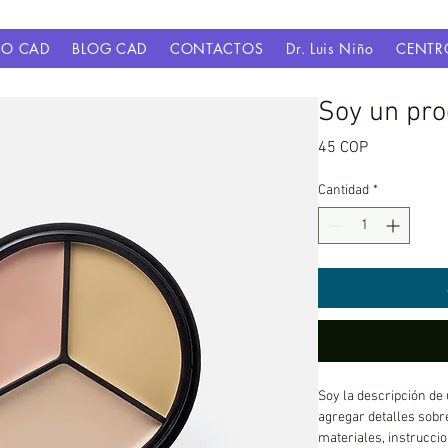
ÑO CAD
BLOG CAD
CONTACTOS
Dr. Luis Niño
CENTR
Soy un pro
Precio
45 COP
Cantidad
*
Soy la descripción de 
agregar detalles sobre
materiales, instruccio