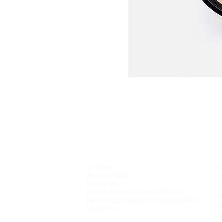
Servicios:
Mo
-Asesoria digital.
-M
-Diseño CAD.
-A
-Importación de equpos CAD-CAM.
-B
-Soporte para Blender for dental LATAM.
-S
-PLOS APP.
-W